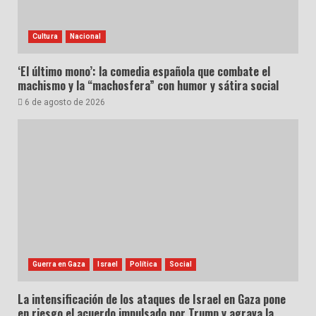
Cultura
Nacional
‘El último mono’: la comedia española que combate el
machismo y la “machosfera” con humor y sátira social
6 de agosto de 2026
Guerra en Gaza
Israel
Política
Social
La intensificación de los ataques de Israel en Gaza pone
en riesgo el acuerdo impulsado por Trump y agrava la