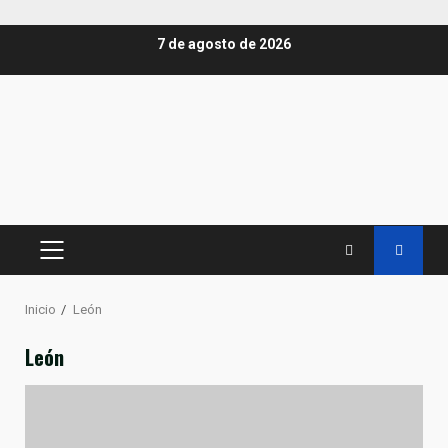
Saltar
7 de agosto de 2026
al
contenido
MENÚ
PRINCIPAL
Inicio
León
León