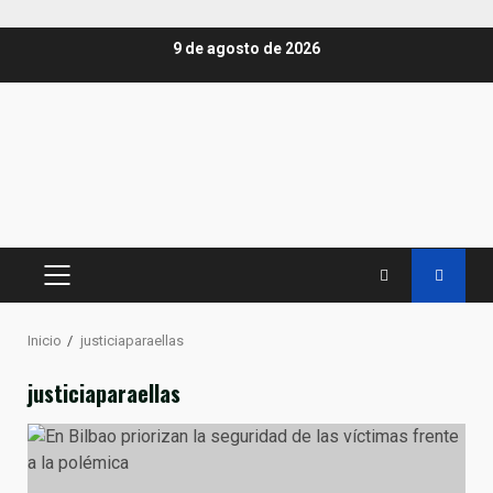
Saltar
9 de agosto de 2026
al
contenido
MENÚ
PRINCIPAL
Inicio
justiciaparaellas
justiciaparaellas