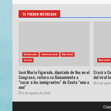
TE PUEDEN INTERESAR
Destacado
Internacional
Nacional
Social
Nacional
José María Figaredo, diputado de Vox en el
Cruzó a Ce
Congreso, reitera su llamamiento a
del viral 
“cazar a los inmigrantes” de Ceuta “uno a
6 de agos
uno”
6 de agosto de 2026
Copy