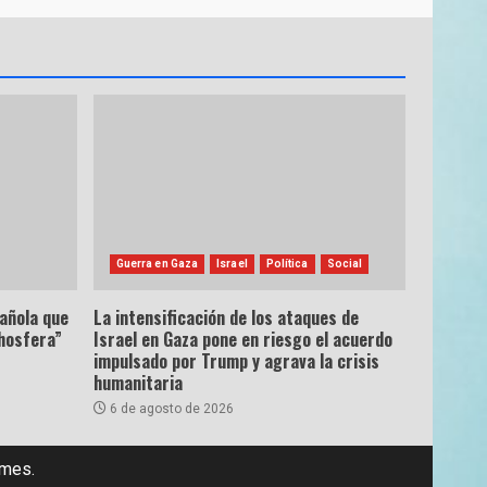
Guerra en Gaza
Israel
Política
Social
pañola que
La intensificación de los ataques de
hosfera”
Israel en Gaza pone en riesgo el acuerdo
impulsado por Trump y agrava la crisis
humanitaria
6 de agosto de 2026
emes.