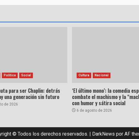
Política
Social
Cultura
Nacional
uta para ser Chaplin: detrás
‘El último mono’: la comedia es
hay una generación sin futuro
combate el machismo y la “mac
con humor y sátira social
to de 2026
6 de agosto de 2026
right © Todos los derechos reservados.
|
DarkNews
por AF th