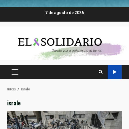
Saltar
7 de agosto de 2026
al
contenido
MENÚ
PRINCIPAL
Inicio
israle
israle