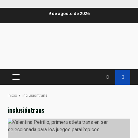
Saltar
9 de agosto de 2026
al
contenido
MENÚ
PRINCIPAL
Inicio
inclusióntrans
inclusióntrans