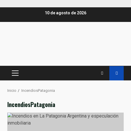
Saltar
10 de agosto de 2026
al
contenido
MENÚ
PRINCIPAL
Inicio
IncendiosPatagonia
IncendiosPatagonia