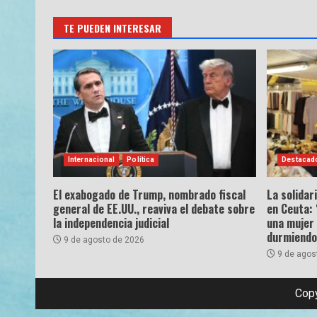
TE PUEDEN INTERESAR
Internacional
Política
Destacad
El exabogado de Trump, nombrado fiscal
La solidar
general de EE.UU., reaviva el debate sobre
en Ceuta: 
la independencia judicial
una mujer
durmiendo 
9 de agosto de 2026
9 de agos
Copy