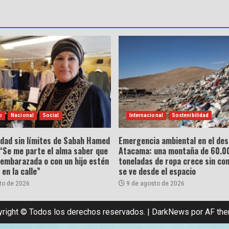
o
Nacional
Social
Internacional
Sostenibilidad
idad sin límites de Sabah Hamed
Emergencia ambiental en el des
“Se me parte el alma saber que
Atacama: una montaña de 60.0
 embarazada o con un hijo estén
toneladas de ropa crece sin con
en la calle”
se ve desde el espacio
to de 2026
9 de agosto de 2026
right © Todos los derechos reservados.
|
DarkNews
por AF th