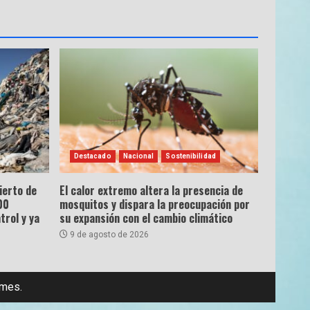
Destacado
Nacional
Sostenibilidad
ierto de
El calor extremo altera la presencia de
00
mosquitos y dispara la preocupación por
trol y ya
su expansión con el cambio climático
9 de agosto de 2026
emes.