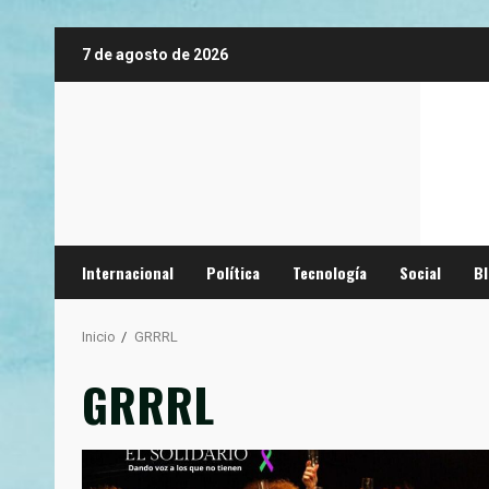
Saltar
7 de agosto de 2026
al
contenido
Internacional
Política
Tecnología
Social
B
Inicio
GRRRL
GRRRL