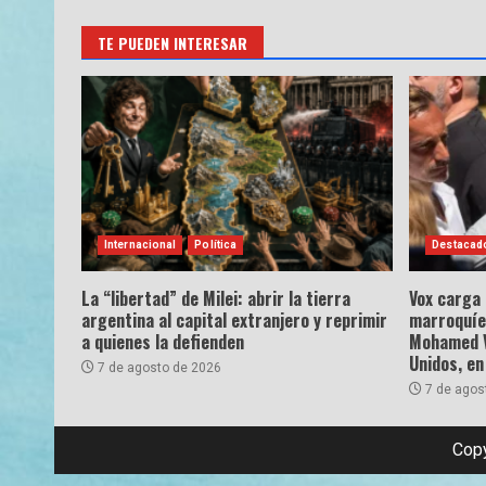
TE PUEDEN INTERESAR
Internacional
Política
Destacad
La “libertad” de Milei: abrir la tierra
Vox carga
argentina al capital extranjero y reprimir
marroquíe
a quienes la defienden
Mohamed VI
Unidos, en
7 de agosto de 2026
7 de agos
Copy