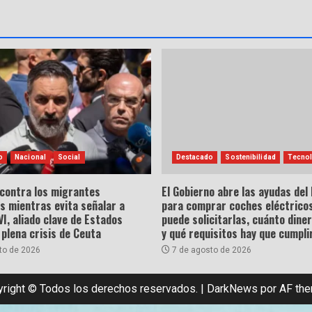
o
Nacional
Social
Destacado
Sostenibilidad
Tecnol
 contra los migrantes
El Gobierno abre las ayudas del
s mientras evita señalar a
para comprar coches eléctricos
, aliado clave de Estados
puede solicitarlas, cuánto dine
 plena crisis de Ceuta
y qué requisitos hay que cumpli
to de 2026
7 de agosto de 2026
right © Todos los derechos reservados.
|
DarkNews
por AF th