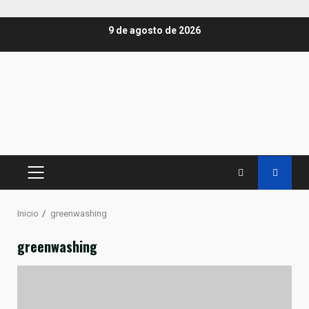
Saltar
9 de agosto de 2026
al
contenido
MENÚ
PRINCIPAL
Inicio
greenwashing
greenwashing