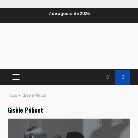
Saltar
7 de agosto de 2026
al
contenido
MENÚ
PRINCIPAL
Inicio
Gisèle Pélicot
Gisèle Pélicot