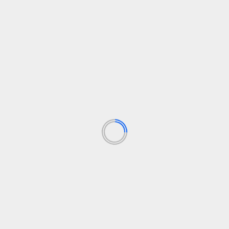
B
d
Un
de