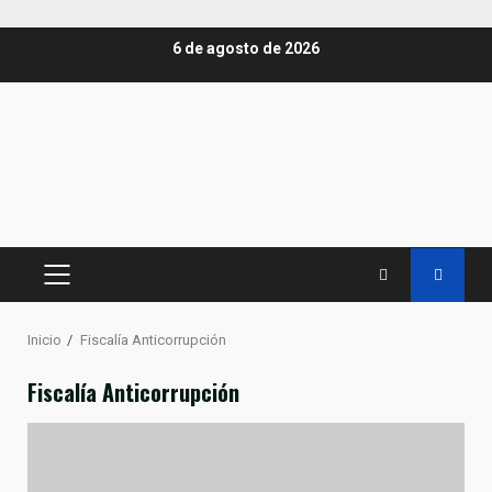
Saltar
6 de agosto de 2026
al
contenido
MENÚ
PRINCIPAL
Inicio
Fiscalía Anticorrupción
Fiscalía Anticorrupción