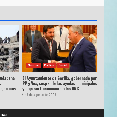
Nacional
Política
Social
ciudadana
El Ayuntamiento de Sevilla, gobernado por
s
PP y Vox, suspende las ayudas municipales
dejan más
y deja sin financiación a las ONG
6 de agosto de 2026
emes.