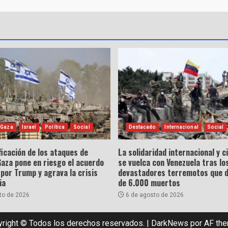
 Gaza
Israel
Política
Social
Destacado
Internacional
Social
ficación de los ataques de
La solidaridad internacional y 
Gaza pone en riesgo el acuerdo
se vuelca con Venezuela tras lo
por Trump y agrava la crisis
devastadores terremotos que 
ia
de 6.000 muertos
to de 2026
6 de agosto de 2026
right © Todos los derechos reservados.
|
DarkNews
por AF th