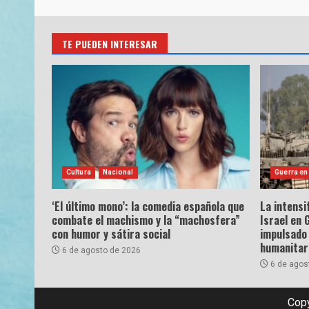
TE PUEDEN INTERESAR
Cultura
Nacional
Guerra en
‘El último mono’: la comedia española que
La intensi
combate el machismo y la “machosfera”
Israel en 
con humor y sátira social
impulsado 
humanitar
6 de agosto de 2026
6 de agos
Copy