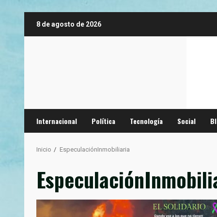
Saltar
8 de agosto de 2026
al
contenido
Internacional
Política
Tecnología
Social
B
Inicio
EspeculaciónInmobiliaria
EspeculaciónInmobili