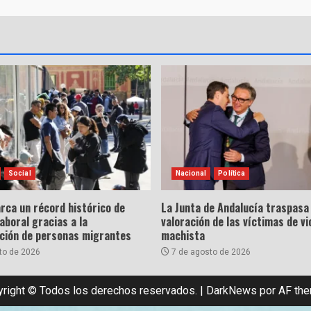
Social
Nacional
Política
rca un récord histórico de
La Junta de Andalucía traspasa 
laboral gracias a la
valoración de las víctimas de vi
ación de personas migrantes
machista
to de 2026
7 de agosto de 2026
right © Todos los derechos reservados.
|
DarkNews
por AF th