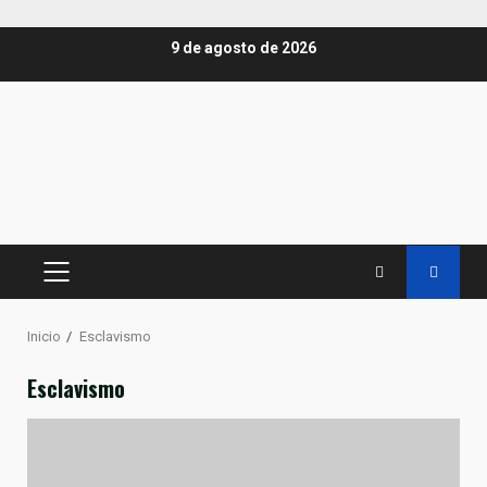
Saltar
9 de agosto de 2026
al
contenido
MENÚ
PRINCIPAL
Inicio
Esclavismo
Esclavismo