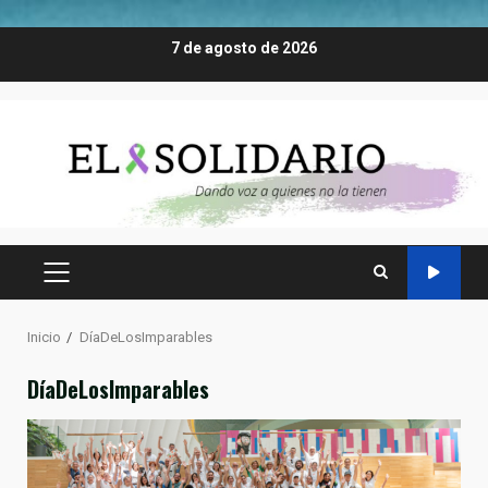
Saltar
7 de agosto de 2026
al
contenido
MENÚ
PRINCIPAL
Inicio
DíaDeLosImparables
DíaDeLosImparables