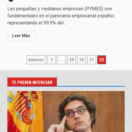
Las pequeñas y medianas empresas (PYMES) son
fundamentales en el panorama empresarial español,
representando el 99.9% del...
Leer Más
Paginación
Anterior
1
…
29
30
31
32
de
entradas
TE PUEDEN INTERESAR