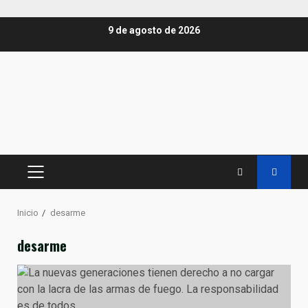
Saltar
9 de agosto de 2026
al
contenido
MENÚ
PRINCIPAL
Inicio
desarme
desarme