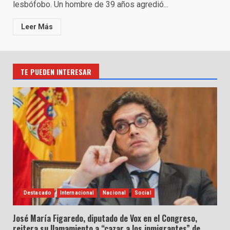
lesbófobo. Un hombre de 39 años agredió...
Leer Más
TE PUEDEN INTERESAR
Destacado
Internacional
Nacional
Social
José María Figaredo, diputado de Vox en el Congreso,
reitera su llamamiento a “cazar a los inmigrantes” de