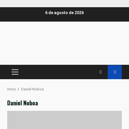
Saltar
6 de agosto de 2026
al
contenido
MENÚ
PRINCIPAL
Inicio
Daniel Noboa
Daniel Noboa