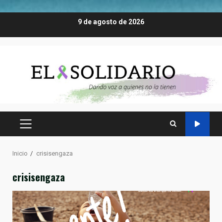
Saltar
9 de agosto de 2026
al
contenido
MENÚ
PRINCIPAL
Inicio
crisisengaza
crisisengaza