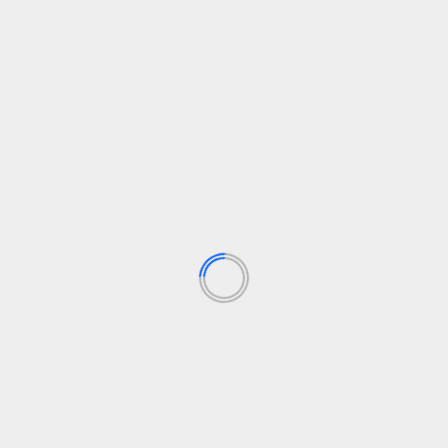
Social
Se agrava la crisis en Canarias con la llegada
L
de 174 migrantes, entre ellos un fallecido y
¿
seis bebés
elsolidario.com
23 de agosto de 2024
La
lu
El drama migratorio vuelve a golpear las costas de
Canarias. Este viernes, un cayuco con 174 personas...
Leer Más