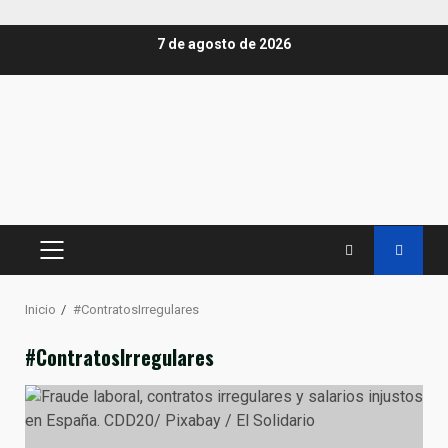
Saltar
7 de agosto de 2026
al
contenido
MENÚ
PRINCIPAL
Inicio
#ContratosIrregulares
#ContratosIrregulares