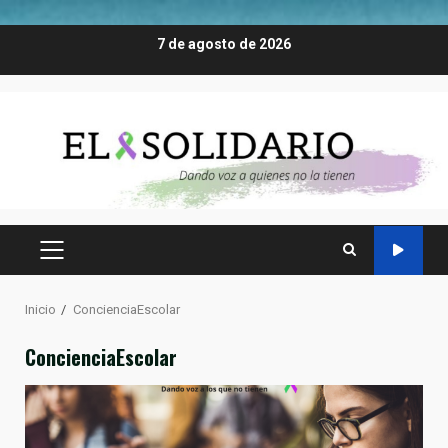
Saltar
7 de agosto de 2026
al
contenido
MENÚ
PRINCIPAL
Inicio
ConcienciaEscolar
ConcienciaEscolar