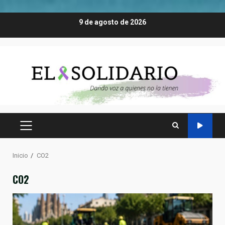
Saltar
9 de agosto de 2026
al
contenido
MENÚ
PRINCIPAL
Inicio
CO2
CO2