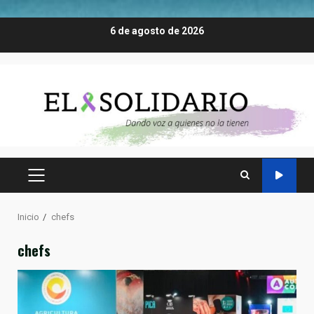
Saltar
6 de agosto de 2026
al
contenido
MENÚ
PRINCIPAL
Inicio
chefs
chefs