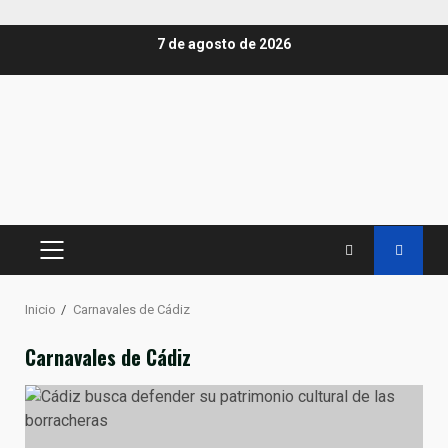
Saltar
7 de agosto de 2026
al
contenido
MENÚ
PRINCIPAL
Inicio
Carnavales de Cádiz
Carnavales de Cádiz