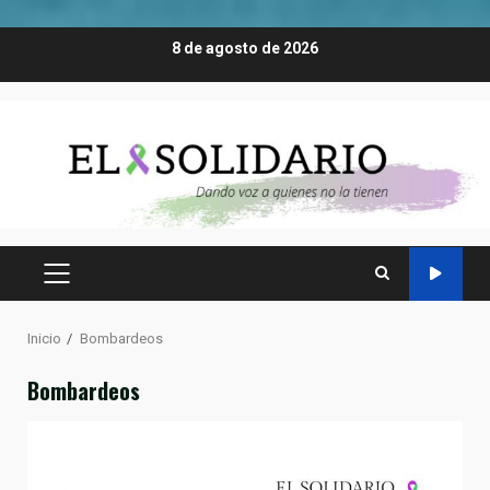
Saltar
8 de agosto de 2026
al
contenido
MENÚ
PRINCIPAL
Inicio
Bombardeos
Bombardeos