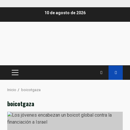
Saltar
10 de agosto de 2026
al
contenido
MENÚ
PRINCIPAL
Inicio
boicotgaza
boicotgaza