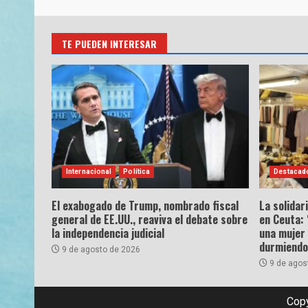
TE PUEDEN INTERESAR
Internacional
Política
Destacad
El exabogado de Trump, nombrado fiscal
La solidar
general de EE.UU., reaviva el debate sobre
en Ceuta: 
la independencia judicial
una mujer
durmiendo 
9 de agosto de 2026
9 de agos
Copy