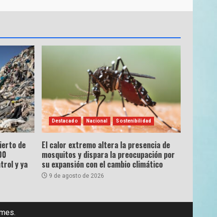
Destacado
Nacional
Sostenibilidad
ierto de
El calor extremo altera la presencia de
00
mosquitos y dispara la preocupación por
trol y ya
su expansión con el cambio climático
9 de agosto de 2026
emes.