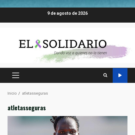
Saltar
9 de agosto de 2026
al
contenido
MENÚ
PRINCIPAL
Inicio
atletasseguras
atletasseguras