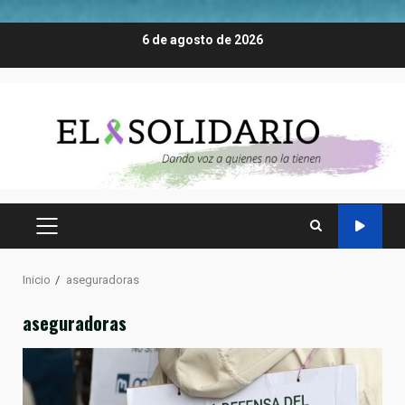
Saltar
6 de agosto de 2026
al
contenido
MENÚ
PRINCIPAL
Inicio
aseguradoras
aseguradoras