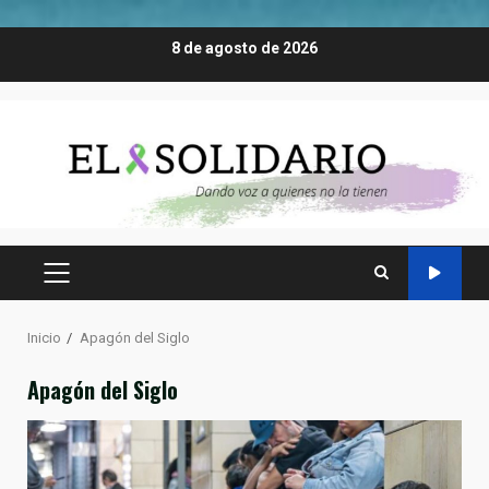
Saltar
8 de agosto de 2026
al
contenido
MENÚ
PRINCIPAL
Inicio
Apagón del Siglo
Apagón del Siglo