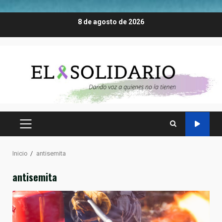
Saltar
8 de agosto de 2026
al
contenido
MENÚ
PRINCIPAL
Inicio
antisemita
antisemita