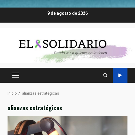
Saltar
9 de agosto de 2026
al
contenido
MENÚ
PRINCIPAL
Inicio
alianzas estratégicas
alianzas estratégicas