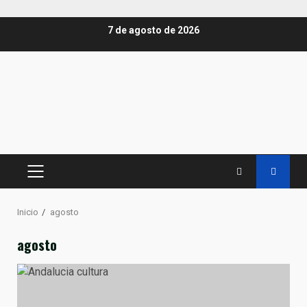
Saltar
7 de agosto de 2026
al
contenido
MENÚ
PRINCIPAL
Inicio
agosto
agosto