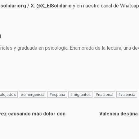
solidariorg
/
X:
@X_ElSolidario
y en nuestro canal de Whatsa
a
ales y graduada en psicología. Enamorada de la lectura, una devo
alojados
#emergencia
#españa
#migrantes
#nacional
#valencia
a vez causando más dolor con
Valencia destina