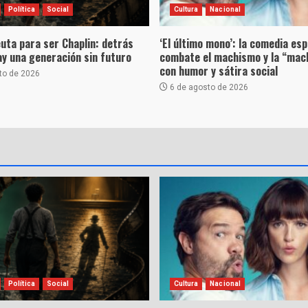
Política
Social
Cultura
Nacional
uta para ser Chaplin: detrás
‘El último mono’: la comedia es
hay una generación sin futuro
combate el machismo y la “mac
con humor y sátira social
to de 2026
6 de agosto de 2026
Política
Social
Cultura
Nacional