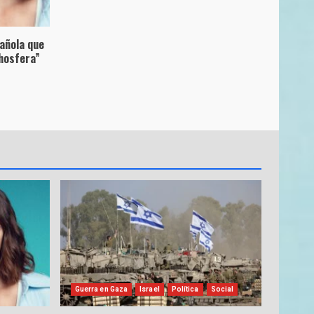
pañola que
hosfera”
Guerra en Gaza
Israel
Política
Social