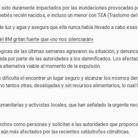
an sido duramente impactados por las inundaciones provocadas po
ebés recién nacidos, e incluso un menor con TEA (Trastorno del 
 de luz y agua y asegura que ella nunca había llevado a cabo es
l 8M gritan fuerte que «no nos silenciarán»
gicas de las últimas semanas agravaron su situación, y denunci
uada por parte de las autoridades a los damnificados. Los afect
 alternativa viable al momento de la expulsión.
s dificulta el encontrar un lugar seguro y alcanzar los mismos 
mo tantos otras, desalojadas y sin recursos alimentarios, lo cua
umanitarias y activistas locales, que han señalado la urgente ne
echos como personas y solicitan a las autoridades que proporc
 aún más afectados por las recientes catástrofes climáticas.