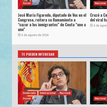
Social
Nacional
José María Figaredo, diputado de Vox en el
Cruzó a Ce
Congreso, reitera su llamamiento a
del viral 
“cazar a los inmigrantes” de Ceuta “uno a
6 de agos
uno”
6 de agosto de 2026
TE PUEDEN INTERESAR
Destacado
Internacional
Nacional
Social
Nacional