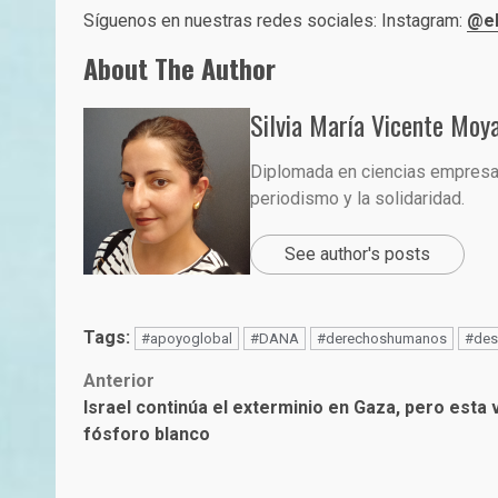
Síguenos en nuestras redes sociales: Instagram:
@el
About The Author
Silvia María Vicente Moy
Diplomada en ciencias empresari
periodismo y la solidaridad.
See author's posts
Tags:
#apoyoglobal
#DANA
#derechoshumanos
#des
Post
Anterior
Israel continúa el exterminio en Gaza, pero est
navigation
fósforo blanco