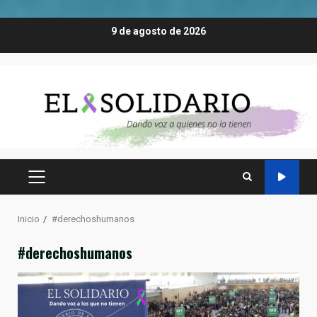
Saltar
9 de agosto de 2026
al
contenido
MENÚ
PRINCIPAL
Inicio
#derechoshumanos
#derechoshumanos