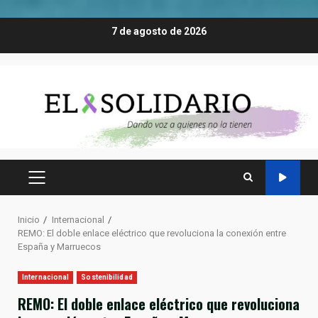
Saltar
7 de agosto de 2026
al
contenido
MENÚ
PRINCIPAL
Inicio
Internacional
REMO: El doble enlace eléctrico que revoluciona la conexión entre
España y Marruecos
Internacional
Sostenibilidad
REMO: El doble enlace eléctrico que revoluciona