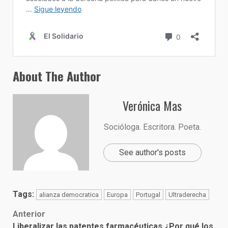
About The Author
Verónica Mas
Socióloga. Escritora. Poeta.
See author's posts
Tags:
alianza democratica
Europa
Portugal
Ultraderecha
Post
Anterior
Liberalizar las patentes farmacéuticas ¿Por qué los