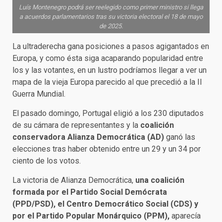
Luís Montenegro podrá ser reelegido como primer ministro si llega
a acuerdos parlamentarios tras su victoria electoral el 18 de mayo
de 2025.
La ultraderecha gana posiciones a pasos agigantados en
Europa, y como ésta siga acaparando popularidad entre
los y las votantes, en un lustro podríamos llegar a ver un
mapa de la vieja Europa parecido al que precedió a la II
Guerra Mundial.
El pasado domingo, Portugal eligió a los 230 diputados
de su cámara de representantes y la
coalición
conservadora Alianza Democrática (AD)
ganó las
elecciones tras haber obtenido entre un 29 y un 34 por
ciento de los votos.
La victoria de Alianza Democrática,
una coalición
formada por el Partido Social Demócrata
(PPD/PSD), el Centro Democrático Social (CDS) y
por el Partido Popular Monárquico (PPM),
aparecía