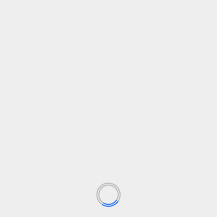
Nombre
*
Correo electrónico
*
Web
Guarda mi nombre, correo electrónico y web en este
navegador para la próxima vez que comente.
HISTORIAS RELACIONADAS