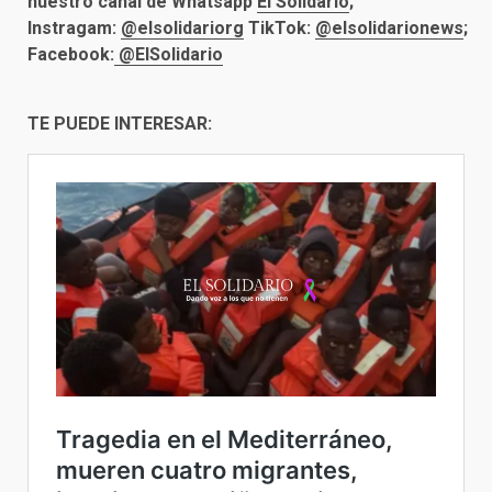
nuestro canal de Whatsapp
El Solidario
;
Instragam:
@elsolidariorg
TikTok:
@elsolidarionews
;
Facebook:
@ElSolidario
TE PUEDE INTERESAR: