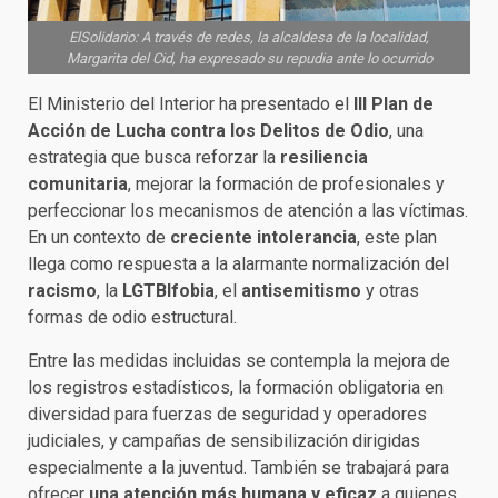
ElSolidario: A través de redes, la alcaldesa de la localidad,
Margarita del Cid, ha expresado su repudia ante lo ocurrido
El Ministerio del Interior ha presentado el
III Plan de
Acción de Lucha contra los Delitos de Odio
, una
estrategia que busca reforzar la
resiliencia
comunitaria
, mejorar la formación de profesionales y
perfeccionar los mecanismos de atención a las víctimas.
En un contexto de
creciente intolerancia
, este plan
llega como respuesta a la alarmante normalización del
racismo
, la
LGTBIfobia
, el
antisemitismo
y otras
formas de odio estructural.
Entre las medidas incluidas se contempla la mejora de
los registros estadísticos, la formación obligatoria en
diversidad para fuerzas de seguridad y operadores
judiciales, y campañas de sensibilización dirigidas
especialmente a la juventud. También se trabajará para
ofrecer
una atención más humana y eficaz
a quienes