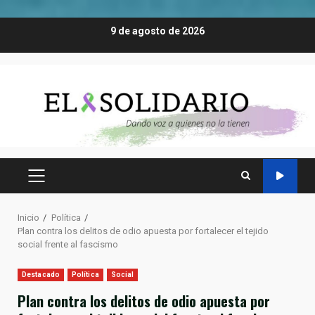
Saltar
9 de agosto de 2026
al
contenido
MENÚ
PRINCIPAL
Inicio
Política
Plan contra los delitos de odio apuesta por fortalecer el tejido
social frente al fascismo
Destacado
Política
Social
Plan contra los delitos de odio apuesta por