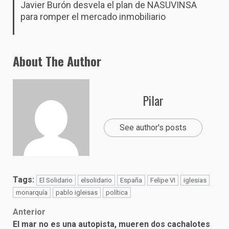
Javier Burón desvela el plan de NASUVINSA
para romper el mercado inmobiliario
About The Author
Pilar
See author's posts
Tags:
El Solidario
elsolidario
España
Felipe VI
iglesias
monarquía
pablo igleisas
política
Post
Anterior
El mar no es una autopista, mueren dos cachalotes