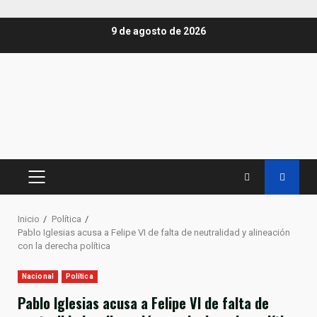
Saltar
9 de agosto de 2026
al
contenido
MENÚ
PRINCIPAL
Inicio
Política
Pablo Iglesias acusa a Felipe VI de falta de neutralidad y alineación
con la derecha política
Nacional
Política
Pablo Iglesias acusa a Felipe VI de falta de