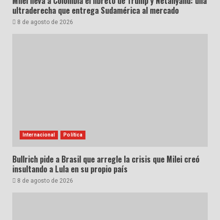
Milei lleva a Colombia el libreto de Trump y Netanyahu: una
ultraderecha que entrega Sudamérica al mercado
8 de agosto de 2026
Internacional
Política
Bullrich pide a Brasil que arregle la crisis que Milei creó
insultando a Lula en su propio país
8 de agosto de 2026