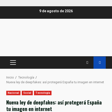
Saltar
9 de agosto de 2026
al
contenido
MENÚ
PRINCIPAL
Inicio
Tecnología
Nueva ley de deepfakes: así protegerá España tu imagen en internet
Nacional
Social
Tecnología
Nueva ley de deepfakes: así protegerá España
tu imagen en internet