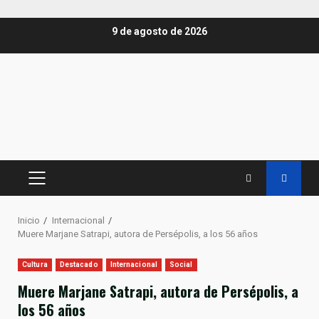
Saltar
9 de agosto de 2026
al
contenido
MENÚ
PRINCIPAL
Inicio
Internacional
Muere Marjane Satrapi, autora de Persépolis, a los 56 años
Cultura
Destacado
Internacional
Social
Muere Marjane Satrapi, autora de Persépolis, a
los 56 años