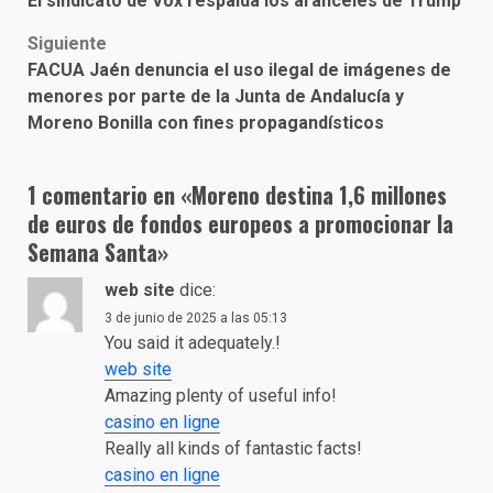
El sindicato de Vox respalda los aranceles de Trump
navigation
Siguiente
FACUA Jaén denuncia el uso ilegal de imágenes de
menores por parte de la Junta de Andalucía y
Moreno Bonilla con fines propagandísticos
1 comentario en «
Moreno destina 1,6 millones
de euros de fondos europeos a promocionar la
Semana Santa
»
web site
dice:
3 de junio de 2025 a las 05:13
You said it adequately.!
web site
Amazing plenty of useful info!
casino en ligne
Really all kinds of fantastic facts!
casino en ligne