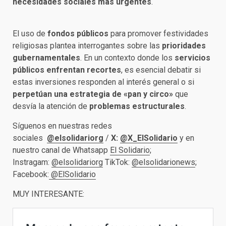
necesidades sociales más urgentes
.
El uso de
fondos públicos
para promover festividades
religiosas plantea interrogantes sobre las
prioridades
gubernamentales
. En un contexto donde los
servicios
públicos enfrentan recortes
, es esencial debatir si
estas inversiones responden al interés general o si
perpetúan una estrategia de «pan y circo»
que
desvía la atención de
problemas estructurales
.
Síguenos en nuestras redes
sociales
@elsolidariorg
/
X:
@X_ElSolidario
y en
nuestro canal de Whatsapp
El Solidario
;
Instragam:
@elsolidariorg
TikTok:
@elsolidarionews
;
Facebook:
@ElSolidario
MUY INTERESANTE: