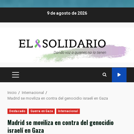
Saltar
9 de agosto de 2026
al
contenido
MENÚ
PRINCIPAL
Inicio
Internacional
Madrid se moviliza en contra del genocidio israelí en Gaza
Destacado
Guerra en Gaza
Internacional
Madrid se moviliza en contra del genocidio
israelí en Gaza