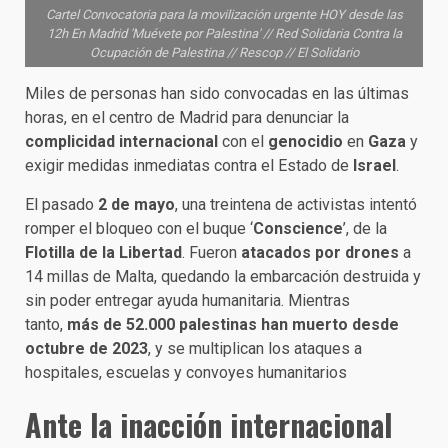
Cartel Convocatoria para la movilización urgente HOY desde las
12h En Madrid 'Muévete por Palestina' // Red Solidaria Contra la
Ocupación de Palestina // Rescop // El Solidario
Miles de personas han sido convocadas en las últimas
horas, en el centro de Madrid para denunciar la
complicidad internacional
con el
genocidio
en
Gaza
y
exigir medidas inmediatas contra el Estado de
Israel
.
El pasado
2 de mayo
, una treintena de activistas intentó
romper el bloqueo con el buque ‘
Conscience
’, de la
Flotilla de la Libertad
. Fueron
atacados por drones
a
14 millas de Malta, quedando la embarcación destruida y
sin poder entregar ayuda humanitaria. Mientras
tanto,
más de 52.000 palestinas han muerto desde
octubre de 2023
, y se multiplican los ataques a
hospitales, escuelas y convoyes humanitarios
Ante la inacción internacional