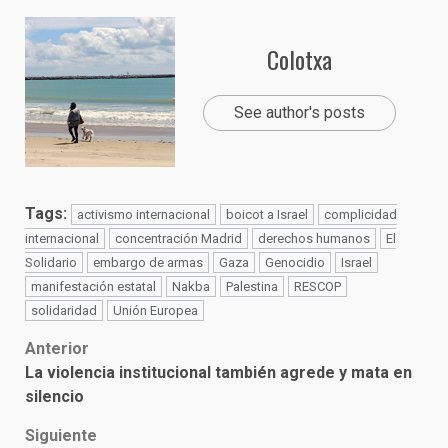
Colotxa
See author's posts
Tags:
activismo internacional
boicot a Israel
complicidad
internacional
concentración Madrid
derechos humanos
El
Solidario
embargo de armas
Gaza
Genocidio
Israel
manifestación estatal
Nakba
Palestina
RESCOP
solidaridad
Unión Europea
Post
Anterior
La violencia institucional también agrede y mata en
navigation
silencio
Siguiente