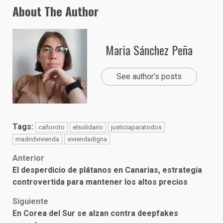
About The Author
Maria Sánchez Peña
See author's posts
Tags:
cañoroto
elsolidario
justiciaparatodos
madridvivienda
viviendadigna
Post
Anterior
El desperdicio de plátanos en Canarias, estrategia
navigation
controvertida para mantener los altos precios
Siguiente
En Corea del Sur se alzan contra deepfakes