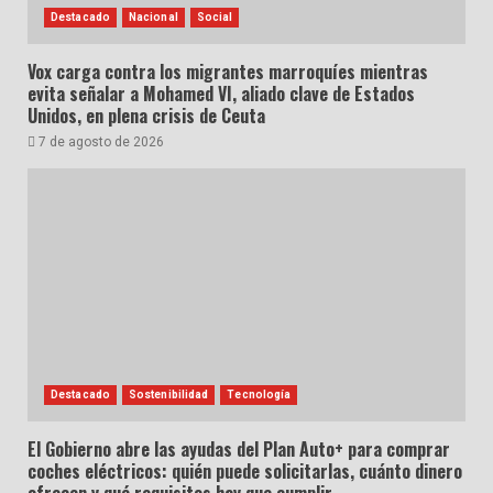
Destacado
Nacional
Social
Vox carga contra los migrantes marroquíes mientras
evita señalar a Mohamed VI, aliado clave de Estados
Unidos, en plena crisis de Ceuta
7 de agosto de 2026
Destacado
Sostenibilidad
Tecnología
El Gobierno abre las ayudas del Plan Auto+ para comprar
coches eléctricos: quién puede solicitarlas, cuánto dinero
ofrecen y qué requisitos hay que cumplir