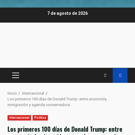
Saltar
7 de agosto de 2026
al
contenido
MENÚ
PRINCIPAL
Inicio
Internacional
Los primeros 100 días de Donald Trump: entre economía,
inmigración y agenda conservadora
Internacional
Política
Los primeros 100 días de Donald Trump: entre