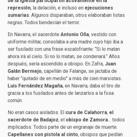
de la Iglesia participaron activamente en la
represión
, la delación, e incluso en
ejecuciones
sumarias
. Algunos disparaban, otros elaboraban listas
negras. Todos bendecían el terror.
En Navarra, el sacerdote
Antonio Oña
, vestido con
uniforme militar, consolaba a una madre cuyo hijo iba a
ser fusilado con una frase escalofriante: “Si lo matan
ahora irá al cielo. Si no lo matan, se condenará.” Años
después, sería ascendido a obispo. En Zafra,
Juan
Galán Bermejo
, capellán de Falange, se jactaba de
haber “quitado de en medio” a más de cien marxistas.
Luis Fernández Magaña
, en Navarra, daba el tiro de
gracia a los fusilados antes de lanzarlos a la fosa
común.
No eran casos aislados. El
cura de Calahorra
,
el
sacerdote de Badajoz
, el
obispo de Zamora
… todos
implicados. Todos parte de un engranaje de muerte.
Capellanes con pistola al cinto
, obispos que pedían