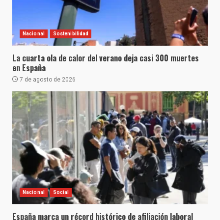
Nacional
Sostenibilidad
La cuarta ola de calor del verano deja casi 300 muertes
en España
7 de agosto de 2026
Nacional
Social
España marca un récord histórico de afiliación laboral